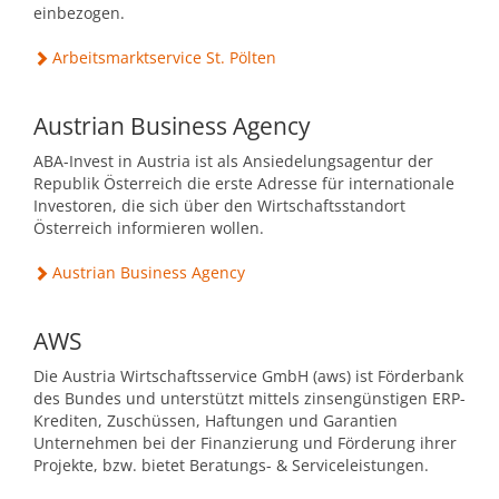
Mobilität & Verkehr
Grundstücke & Geschäftsflächen
einbezogen.
Informationsfreiheit
Stadtgeschichte
Arbeitsmarktservice St. Pölten
Einkauf und Handel
Daten und Fakten
Austrian Business Agency
Wohnstandort
ABA-Invest in Austria ist als Ansiedelungsagentur der
Republik Österreich die erste Adresse für internationale
Wirtschaftsservice
Investoren, die sich über den Wirtschaftsstandort
Österreich informieren wollen.
Job-Börse Herzogenburg
Austrian Business Agency
AWS
Die Austria Wirtschaftsservice GmbH (aws) ist Förderbank
des Bundes und unterstützt mittels zinsengünstigen ERP-
Krediten, Zuschüssen, Haftungen und Garantien
Unternehmen bei der Finanzierung und Förderung ihrer
Projekte, bzw. bietet Beratungs- & Serviceleistungen.