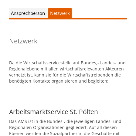
Kultur & Tourismus
Leitbild
Ansprechperson
Netzwerk
Gesundheit
Finanzen
Tourismusbüro & Kulturzentrum
Wirtschaftsservice
Soziales
Netzwerk
Amtstafel
Veranstaltungskalender
Jugend
Standortinformationen
Stadtnachrichten
Heurigenkalender
Da die Wirtschaftsservicestelle auf Bundes,- Landes- und
Institutionen & Vereine
Regionalebene mit allen wirtschaftsrelevanten Akteuren
Strategische Lage
vernetzt ist, kann sie für die Wirtschaftstreibenden die
Fotogalerien
Sehenswertes
benötigten Kontakte organisieren und begleiten:
Freizeitmöglichkeiten
Verkehr
Formulare
Gastronomie
Bauen & Wohnen
Ausbildung und F&E
Arbeitsmarktservice St. Pölten
Förderungen
Beherbergung
Abfall & Umwelt
Das AMS ist in die Bundes-, die jeweiligen Landes- und
Wirtschaftsstruktur
Regionalen Organisationen gegliedert. Auf all diesen
Gebühren (Verordnungen)
Kunst
Ebenen werden die Sozialpartner in die Geschäfte mit