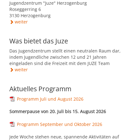
Mobilität & Verkehr
Grundstücke & Geschäftsflächen
Jugendzentrum "Juze" Herzogenburg
Roseggerring 6
Informationsfreiheit
Stadtgeschichte
3130 Herzogenburg
Einkauf und Handel
weiter
Daten und Fakten
Wohnstandort
Was bietet das Juze
Das Jugendzentrum stellt einen neutralen Raum dar,
Wirtschaftsservice
indem Jugendliche zwischen 12 und 21 Jahren
eingeladen sind die Freizeit mit dem JUZE Team
weiter
Job-Börse Herzogenburg
Aktuelles Programm
Programm Juli und August 2026
Sommerpause von 20. Juli bis 15. August 2026
Programm September und Oktober 2026
Jede Woche stehen neue, spannende Aktivitäten auf