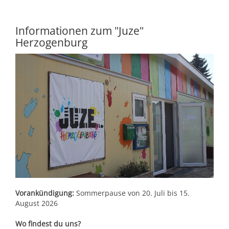
Kultur & Tourismus
Leitbild
Gesundheit
Informationen zum "Juze"
Herzogenburg
Finanzen
Tourismusbüro & Kulturzentrum
Wirtschaftsservice
Soziales
Amtstafel
Veranstaltungskalender
Jugend
Standortinformationen
Stadtnachrichten
Heurigenkalender
Institutionen & Vereine
Strategische Lage
Fotogalerien
Sehenswertes
Freizeitmöglichkeiten
Verkehr
Formulare
Gastronomie
Bauen & Wohnen
Ausbildung und F&E
Förderungen
Beherbergung
Vorankündigung:
Sommerpause von 20. Juli bis 15.
Abfall & Umwelt
August 2026
Wirtschaftsstruktur
Gebühren (Verordnungen)
Kunst
Wo findest du uns?