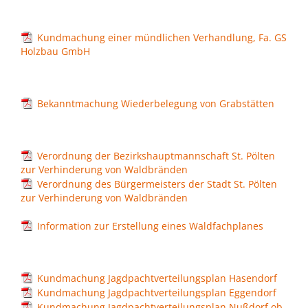
Kultur & Tourismus
Leitbild
Kundmachung einer mündlichen Verhandlung, Fa. GS
Gesundheit
Holzbau GmbH
Finanzen
Tourismusbüro & Kulturzentrum
Wirtschaftsservice
Soziales
Amtstafel
Veranstaltungskalender
Bekanntmachung Wiederbelegung von Grabstätten
Jugend
Standortinformationen
Stadtnachrichten
Heurigenkalender
Institutionen & Vereine
Verordnung der Bezirkshauptmannschaft St. Pölten
Strategische Lage
zur Verhinderung von Waldbränden
Fotogalerien
Sehenswertes
Verordnung des Bürgermeisters der Stadt St. Pölten
Freizeitmöglichkeiten
Verkehr
zur Verhinderung von Waldbränden
Formulare
Gastronomie
Information zur Erstellung eines Waldfachplanes
Bauen & Wohnen
Ausbildung und F&E
Förderungen
Beherbergung
Abfall & Umwelt
Wirtschaftsstruktur
Kundmachung Jagdpachtverteilungsplan Hasendorf
Gebühren (Verordnungen)
Kundmachung Jagdpachtverteilungsplan Eggendorf
Kunst
Kundmachung Jagdpachtverteilungsplan Nußdorf ob