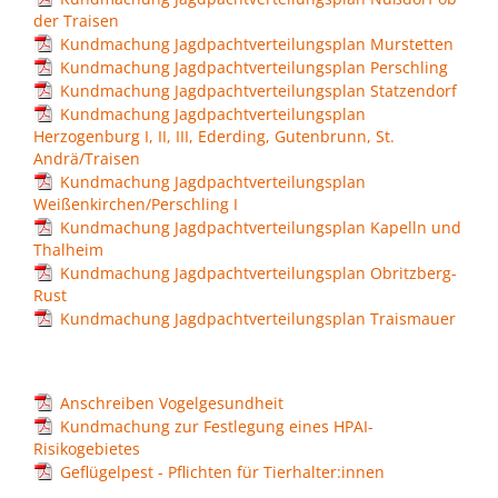
Mobilität & Verkehr
Grundstücke & Geschäftsflächen
der Traisen
Informationsfreiheit
Stadtgeschichte
Kundmachung Jagdpachtverteilungsplan Murstetten
Kundmachung Jagdpachtverteilungsplan Perschling
Einkauf und Handel
Kundmachung Jagdpachtverteilungsplan Statzendorf
Daten und Fakten
Kundmachung Jagdpachtverteilungsplan
Herzogenburg I, II, III, Ederding, Gutenbrunn, St.
Wohnstandort
Andrä/Traisen
Kundmachung Jagdpachtverteilungsplan
Wirtschaftsservice
Weißenkirchen/Perschling I
Kundmachung Jagdpachtverteilungsplan Kapelln und
Thalheim
Job-Börse Herzogenburg
Kundmachung Jagdpachtverteilungsplan Obritzberg-
Rust
Kundmachung Jagdpachtverteilungsplan Traismauer
Anschreiben Vogelgesundheit
Kundmachung zur Festlegung eines HPAI-
Risikogebietes
Geflügelpest - Pflichten für Tierhalter:innen