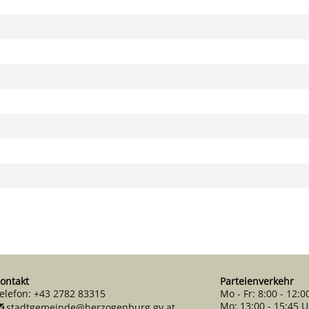
ontakt
Parteienverkehr
elefon:
+43 2782 83315
Mo - Fr: 8:00 - 12:0
Mo: 13:00 - 15:45 
stadtgemeinde@herzogenburg.gv.at