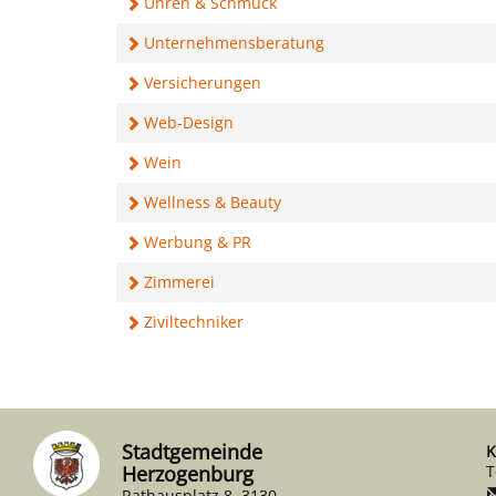
Uhren & Schmuck
Unternehmensberatung
Versicherungen
Web-Design
Wein
Wellness & Beauty
Werbung & PR
Zimmerei
Ziviltechniker
Stadtgemeinde
K
Herzogenburg
T
Rathausplatz 8, 3130