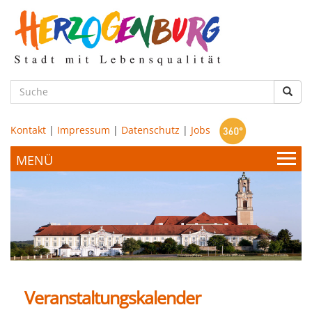
zum
Hauptinhalt
Such
Kontakt
|
Impressum
|
Datenschutz
|
Jobs
Bürgerservice & Politik
Stadtamt
Leben & Wohnen
Politik
Veranstaltungskalender
Bildung