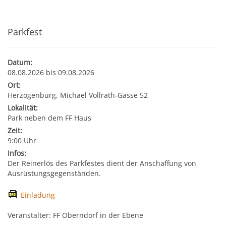
Kultur & Tourismus
Leitbild
Gesundheit
Parkfest
Finanzen
Tourismusbüro & Kulturzentrum
Wirtschaftsservice
Soziales
Datum:
Amtstafel
Veranstaltungskalender
08.08.2026 bis 09.08.2026
Ort:
Jugend
Standortinformationen
Herzogenburg, Michael Vollrath-Gasse 52
Stadtnachrichten
Heurigenkalender
Lokalität:
Institutionen & Vereine
Strategische Lage
Park neben dem FF Haus
Fotogalerien
Sehenswertes
Zeit:
9:00 Uhr
Freizeitmöglichkeiten
Verkehr
Infos:
Formulare
Gastronomie
Der Reinerlös des Parkfestes dient der Anschaffung von
Bauen & Wohnen
Ausbildung und F&E
Ausrüstungsgegenständen.
Förderungen
Beherbergung
Einladung
Abfall & Umwelt
Wirtschaftsstruktur
Gebühren (Verordnungen)
Veranstalter: FF Oberndorf in der Ebene
Kunst