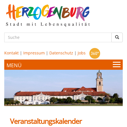
zum
Hauptinhalt
Such
Kontakt
|
Impressum
|
Datenschutz
|
Jobs
Bürgerservice & Politik
Stadtamt
Leben & Wohnen
Politik
Veranstaltungskalender
Bildung