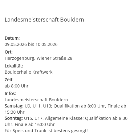
Kultur & Tourismus
Leitbild
Gesundheit
Landesmeisterschaft Bouldern
Finanzen
Tourismusbüro & Kulturzentrum
Wirtschaftsservice
Soziales
Datum:
Amtstafel
Veranstaltungskalender
09.05.2026 bis 10.05.2026
Ort:
Jugend
Standortinformationen
Herzogenburg, Wiener Straße 28
Stadtnachrichten
Heurigenkalender
Lokalität:
Institutionen & Vereine
Strategische Lage
Boulderhalle Kraftwerk
Fotogalerien
Sehenswertes
Zeit:
ab 8:00 Uhr
Freizeitmöglichkeiten
Verkehr
Infos:
Formulare
Gastronomie
Landesmeisterschaft Bouldern
Bauen & Wohnen
Ausbildung und F&E
Samstag:
U9, U11, U13; Qualifikation ab 8:00 Uhr, Finale ab
15:30 Uhr
Förderungen
Beherbergung
Sonntag:
U15, U17, Allgemeine Klasse; Qualifikation ab 8:30
Abfall & Umwelt
Wirtschaftsstruktur
Uhr, Finale ab 16:00 Uhr
Für Speis und Trank ist bestens gesorgt!
Gebühren (Verordnungen)
Kunst