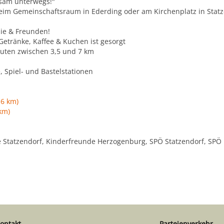
sam unterwegs!"
 beim Gemeinschaftsraum in Ederding oder am Kirchenplatz in Statz
ie & Freunden!
 Getränke, Kaffee & Kuchen ist gesorgt
outen zwischen 3,5 und 7 km
 Spiel- und Bastelstationen
,6 km)
km)
e Statzendorf, Kinderfreunde Herzogenburg, SPÖ Statzendorf, SP
ontakt
Parteienverkehr