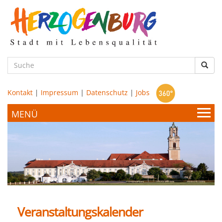
zum
Hauptinhalt
Such
Kontakt
|
Impressum
|
Datenschutz
|
Jobs
Bürgerservice & Politik
Stadtamt
Leben & Wohnen
Politik
Veranstaltungskalender
Bildung