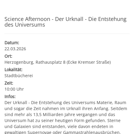
Kultur & Tourismus
Leitbild
Gesundheit
Science Afternoon - Der Urknall - Die Entstehung
des Universums
Finanzen
Tourismusbüro & Kulturzentrum
Wirtschaftsservice
Soziales
Amtstafel
Veranstaltungskalender
Datum:
22.03.2026
Jugend
Standortinformationen
Ort:
Stadtnachrichten
Heurigenkalender
Herzogenburg, Rathausplatz 8 (Ecke Kremser Straße)
Institutionen & Vereine
Strategische Lage
Lokalität:
Stadtbücherei
Fotogalerien
Sehenswertes
Zeit:
Freizeitmöglichkeiten
Verkehr
10:00 Uhr
Formulare
Gastronomie
Infos:
Bauen & Wohnen
Der Urknall - Die Entstehung des Universums Materie, Raum
Ausbildung und F&E
und sogar die Zeit nahmen im Urknall ihren Anfang. Seitdem
Förderungen
Beherbergung
sind mehr als 13,5 Milliarden Jahre vergangen und das
Abfall & Umwelt
Wirtschaftsstruktur
Universum hat zu seiner heutigen Form gefunden. Sterne
und Galaxien sind entstanden, viele davon endeten in
Gebühren (Verordnungen)
Kunst
gewaltigen Supernovae oder Gammastrahlenausbrüchen.