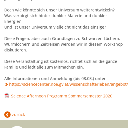
Mobilität & Verkehr
Grundstücke & Geschäftsflächen
Informationsfreiheit
Doch wie könnte sich unser Universum weiterentwickeln?
Stadtgeschichte
Was verbirgt sich hinter dunkler Materie und dunkler
Einkauf und Handel
Energie?
Daten und Fakten
Und ist unser Universum vielleicht nicht das einzige?
Wohnstandort
Diese Fragen, aber auch Grundlagen zu Schwarzen Löchern,
Wurmlöchern und Zeitreisen werden wir in diesem Workshop
diskutieren.
Wirtschaftsservice
Diese Veranstaltung ist kostenlos, richtet sich an die ganze
Familie und lädt alle zum Mitmachen ein.
Job-Börse Herzogenburg
Alle Informationen und Anmeldung (bis 08.03.) unter
https://sciencecenter.noe.gv.at/wissenschafterleben/ange
Science Afternoon Programm Sommersemester 2026
zurück