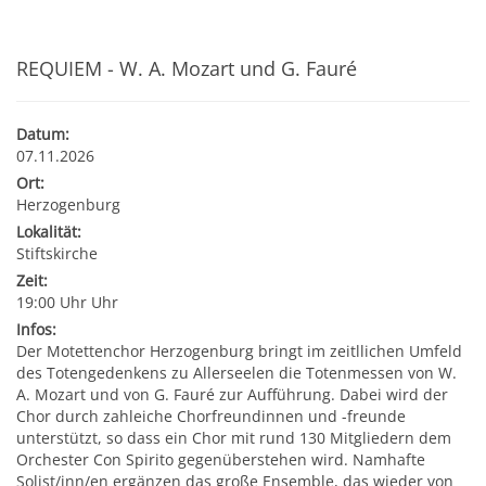
Kultur & Tourismus
Leitbild
Gesundheit
REQUIEM - W. A. Mozart und G. Fauré
Finanzen
Tourismusbüro & Kulturzentrum
Wirtschaftsservice
Soziales
Datum:
Amtstafel
Veranstaltungskalender
07.11.2026
Ort:
Jugend
Standortinformationen
Herzogenburg
Stadtnachrichten
Heurigenkalender
Lokalität:
Institutionen & Vereine
Strategische Lage
Stiftskirche
Fotogalerien
Sehenswertes
Zeit:
19:00 Uhr Uhr
Freizeitmöglichkeiten
Verkehr
Infos:
Formulare
Gastronomie
Der Motettenchor Herzogenburg bringt im zeitllichen Umfeld
Bauen & Wohnen
Ausbildung und F&E
des Totengedenkens zu Allerseelen die Totenmessen von W.
A. Mozart und von G. Fauré zur Aufführung. Dabei wird der
Förderungen
Beherbergung
Chor durch zahleiche Chorfreundinnen und -freunde
Abfall & Umwelt
Wirtschaftsstruktur
unterstützt, so dass ein Chor mit rund 130 Mitgliedern dem
Orchester Con Spirito gegenüberstehen wird. Namhafte
Gebühren (Verordnungen)
Kunst
Solist/inn/en ergänzen das große Ensemble, das wieder von