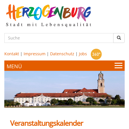
zum
Hauptinhalt
Such
Kontakt
|
Impressum
|
Datenschutz
|
Jobs
Bürgerservice & Politik
Stadtamt
Leben & Wohnen
Politik
Veranstaltungskalender
Bildung