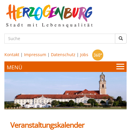
zum
Hauptinhalt
Such
Kontakt
|
Impressum
|
Datenschutz
|
Jobs
Bürgerservice & Politik
Stadtamt
Leben & Wohnen
Politik
Veranstaltungskalender
Bildung