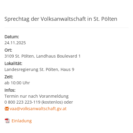
Kultur & Tourismus
Leitbild
Gesundheit
Sprechtag der Volksanwaltschaft in St. Pölten
Finanzen
Tourismusbüro & Kulturzentrum
Wirtschaftsservice
Soziales
Datum:
Amtstafel
Veranstaltungskalender
24.11.2025
Ort:
Jugend
Standortinformationen
3109 St. Pölten, Landhaus Boulevard 1
Stadtnachrichten
Heurigenkalender
Lokalität:
Institutionen & Vereine
Strategische Lage
Landesregierung St. Pölten, Haus 9
Fotogalerien
Sehenswertes
Zeit:
ab 10:00 Uhr
Freizeitmöglichkeiten
Verkehr
Infos:
Formulare
Gastronomie
Termin nur nach Voranmeldung
Bauen & Wohnen
Ausbildung und F&E
0 800 223 223-119 (kostenlos) oder
vaa@volksanwaltschaft.gv.at
Förderungen
Beherbergung
Abfall & Umwelt
Wirtschaftsstruktur
Einladung
Gebühren (Verordnungen)
Kunst