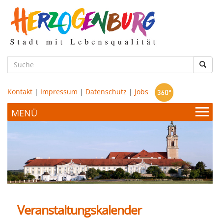
zum
Hauptinhalt
Such
Kontakt
|
Impressum
|
Datenschutz
|
Jobs
Bürgerservice & Politik
Stadtamt
Leben & Wohnen
Politik
Veranstaltungskalender
Bildung