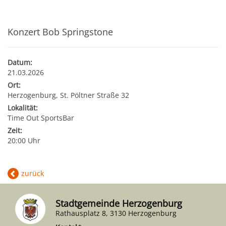
Kultur & Tourismus
Leitbild
Gesundheit
Konzert Bob Springstone
Finanzen
Tourismusbüro & Kulturzentrum
Wirtschaftsservice
Soziales
Datum:
Amtstafel
Veranstaltungskalender
21.03.2026
Ort:
Jugend
Standortinformationen
Herzogenburg, St. Pöltner Straße 32
Stadtnachrichten
Heurigenkalender
Lokalität:
Institutionen & Vereine
Strategische Lage
Time Out SportsBar
Fotogalerien
Sehenswertes
Zeit:
20:00 Uhr
Freizeitmöglichkeiten
Verkehr
Formulare
Gastronomie
Bauen & Wohnen
Ausbildung und F&E
zurück
Förderungen
Beherbergung
Abfall & Umwelt
Wirtschaftsstruktur
Stadtgemeinde Herzogenburg
Rathausplatz 8, 3130 Herzogenburg
Gebühren (Verordnungen)
Kunst