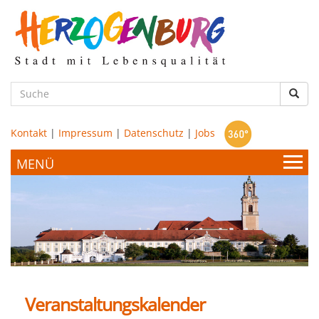
zum
Hauptinhalt
Such
Kontakt
|
Impressum
|
Datenschutz
|
Jobs
Bürgerservice & Politik
Stadtamt
Leben & Wohnen
Politik
Veranstaltungskalender
Bildung