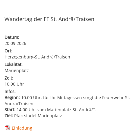
Kultur & Tourismus
Leitbild
Gesundheit
Wandertag der FF St. Andrä/Traisen
Finanzen
Tourismusbüro & Kulturzentrum
Wirtschaftsservice
Soziales
Datum:
Amtstafel
Veranstaltungskalender
20.09.2026
Ort:
Jugend
Standortinformationen
Herzogenburg-St. Andrä/Traisen
Stadtnachrichten
Heurigenkalender
Lokalität:
Institutionen & Vereine
Strategische Lage
Marienplatz
Fotogalerien
Sehenswertes
Zeit:
10:00 Uhr
Freizeitmöglichkeiten
Verkehr
Infos:
Formulare
Gastronomie
Beginn:
10:00 Uhr, für Ihr Mittagessen sorgt die Feuerwehr St.
Bauen & Wohnen
Ausbildung und F&E
Andrä/Traisen
Start:
14:00 Uhr vom Marienplatz St. Andrä/T.
Förderungen
Beherbergung
Ziel:
Pfarrstadel Marienplatz
Abfall & Umwelt
Wirtschaftsstruktur
Gebühren (Verordnungen)
Einladung
Kunst