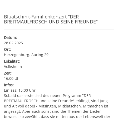
Kultur & Tourismus
Leitbild
Gesundheit
Bluatschink-Familienkonzert "DER
BREITMAULFROSCH UND SEINE FREUNDE"
Finanzen
Tourismusbüro & Kulturzentrum
Wirtschaftsservice
Soziales
Amtstafel
Veranstaltungskalender
Datum:
28.02.2025
Jugend
Standortinformationen
Ort:
Stadtnachrichten
Heurigenkalender
Herzogenburg, Auring 29
Institutionen & Vereine
Strategische Lage
Lokalität:
Volksheim
Fotogalerien
Sehenswertes
Zeit:
Freizeitmöglichkeiten
Verkehr
16:00 Uhr
Formulare
Gastronomie
Infos:
Bauen & Wohnen
Einlass: 15:00 Uhr
Ausbildung und F&E
Sobald das erste Lied des neuen Programm "DER
Förderungen
Beherbergung
BREITMAULFROSCH und seine Freunde" erklingt, sind Jung
Abfall & Umwelt
Wirtschaftsstruktur
und Alt voll dabei - Mitsingen, Mitklatschen, Mitmachen ist
angesagt. Aber auch sonst sind die Themen der Lieder
Gebühren (Verordnungen)
Kunst
bewusst so gewählt, dass sie mitten aus der Lebenswelt der