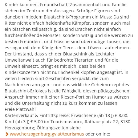
Mobilität & Verkehr
Grundstücke & Geschäftsflächen
Kinder kommen: Freundschaft, Zusammenhalt und Familie
Informationsfreiheit
stehen im Zentrum der Aussagen. Schräge Figuren sind
Stadtgeschichte
daneben in jedem Bluatschink-Programm ein Muss: Da sind
Einkauf und Handel
Ritter nicht einfach heldenhafte Kämpfer, sondern auch mal
Daten und Fakten
ein bisschen tollpatschig, da sind Drachen nicht einfach
furchteinflößende Monster, sondern witzig und sie werden zu
Wohnstandort
besten Freunden - und Frösche sind übermütige Lauser, die
es sogar mit dem König der Tiere - dem Löwen - aufnehmen.
Der Umstand, dass sich der Bluatschink als Lechtaler
Wirtschaftsservice
Umweltanwalt auch für bedrohte Tierarten und für die
Umwelt einsetzt, bringt es mit sich, dass bei den
Kinderkonzerten nicht nur Schenkel klopfen angesagt ist. In
Job-Börse Herzogenburg
vielen Liedern sind Geschichten verpackt, die zum
Nachdenken anregen - und das wirkliche Geheimrezept des
Bluatschink-Erfolges ist die Fähigkeit, diesen pädagogischen
Anspruch immer mit einer Riesen-Portion Humor zu würzen
und die Unterhaltung nicht zu kurz kommen zu lassen.
Freie Platzwahl
Kartenverkauf & Eintrittspreise: Erwachsene (ab 18 J) € 8,00,
Kind (ab 3 J) € 5,00 im Tourismusbüro, Rathausplatz 22, 3130
Herzogenburg; Öffnungszeiten siehe
www.herzogenburg.gv.at/tourismus
oder online: