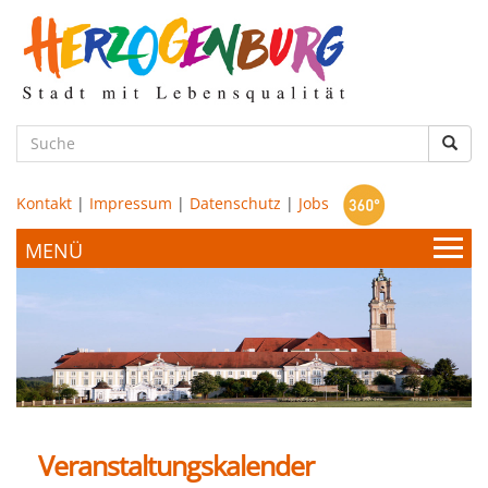
zum
Hauptinhalt
Such
Kontakt
|
Impressum
|
Datenschutz
|
Jobs
Bürgerservice & Politik
Stadtamt
Leben & Wohnen
Politik
Veranstaltungskalender
Bildung