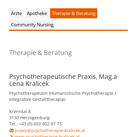
Kultur & Tourismus
Leitbild
Ärzte
Apotheke
Therapie & Beratung
Gesundheit
Community Nursing
Finanzen
Tourismusbüro & Kulturzentrum
Wirtschaftsservice
Soziales
Amtstafel
Veranstaltungskalender
Therapie & Beratung
Jugend
Standortinformationen
Stadtnachrichten
Heurigenkalender
Institutionen & Vereine
Strategische Lage
Psychotherapeutische Praxis, Mag.a
Fotogalerien
Sehenswertes
Lena Kralicek
Freizeitmöglichkeiten
Verkehr
Psychotherapeutin (Humanistische Psychotherapie /
Formulare
Gastronomie
Integrative Gestalttherapie)
Bauen & Wohnen
Ausbildung und F&E
Krenntal 8
Förderungen
Beherbergung
3130 Herzogenburg
Abfall & Umwelt
Wirtschaftsstruktur
Tel.: +43 (0) 650 802 87 75
Gebühren (Verordnungen)
praxis@psychotherapie-kralicek.at
Kunst
www.psychotherapie-kralicek.at