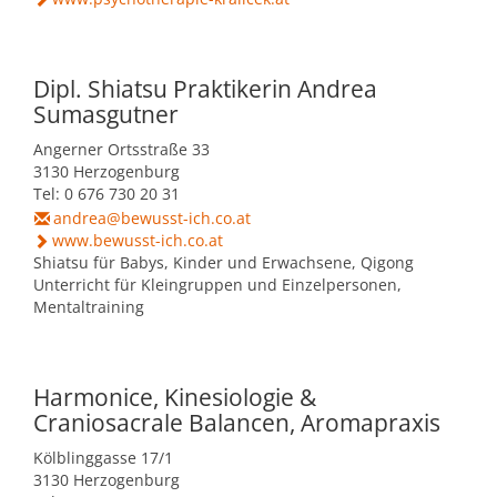
Mobilität & Verkehr
Grundstücke & Geschäftsflächen
Informationsfreiheit
Stadtgeschichte
Einkauf und Handel
Dipl. Shiatsu Praktikerin Andrea
Daten und Fakten
Sumasgutner
Wohnstandort
Angerner Ortsstraße 33
3130 Herzogenburg
Tel: 0 676 730 20 31
Wirtschaftsservice
andrea@bewusst-ich.co.at
www.bewusst-ich.co.at
Shiatsu für Babys, Kinder und Erwachsene, Qigong
Job-Börse Herzogenburg
Unterricht für Kleingruppen und Einzelpersonen,
Mentaltraining
Harmonice, Kinesiologie &
Craniosacrale Balancen, Aromapraxis
Kölblinggasse 17/1
3130 Herzogenburg