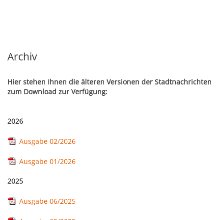
Kultur & Tourismus
Leitbild
Gesundheit
Finanzen
Tourismusbüro & Kulturzentrum
Wirtschaftsservice
Archiv
Soziales
Amtstafel
Veranstaltungskalender
Hier stehen Ihnen die älteren Versionen der Stadtnachrichten
Jugend
Standortinformationen
zum Download zur Verfügung:
Stadtnachrichten
Heurigenkalender
Institutionen & Vereine
Strategische Lage
2026
Fotogalerien
Sehenswertes
Freizeitmöglichkeiten
Verkehr
Ausgabe 02/2026
Formulare
Gastronomie
Ausgabe 01/2026
Bauen & Wohnen
Ausbildung und F&E
Förderungen
2025
Beherbergung
Abfall & Umwelt
Wirtschaftsstruktur
Ausgabe 06/2025
Gebühren (Verordnungen)
Kunst