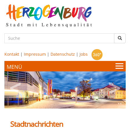
zum
Hauptinhalt
Such
Kontakt
|
Impressum
|
Datenschutz
|
Jobs
Bürgerservice & Politik
Stadtamt
Leben & Wohnen
Politik
Stadtnachrichten
Bildung