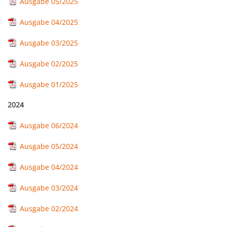
Ausgabe 05/2025
Mobilität & Verkehr
Grundstücke & Geschäftsflächen
Informationsfreiheit
Stadtgeschichte
Ausgabe 04/2025
Einkauf und Handel
Ausgabe 03/2025
Daten und Fakten
Wohnstandort
Ausgabe 02/2025
Ausgabe 01/2025
Wirtschaftsservice
2024
Job-Börse Herzogenburg
Ausgabe 06/2024
Ausgabe 05/2024
Ausgabe 04/2024
Ausgabe 03/2024
Ausgabe 02/2024