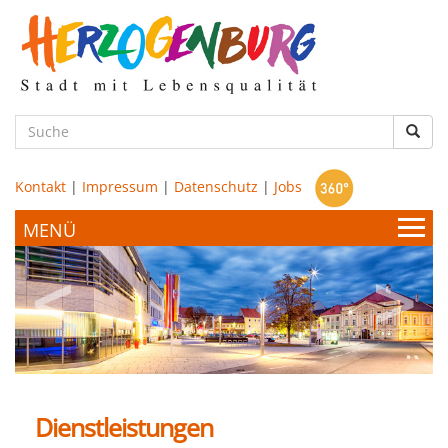
zum
Hauptinhalt
Such
Kontakt
|
Impressum
|
Datenschutz
|
Jobs
Bürgerservice & Politik
Stadtamt
Leben & Wohnen
Politik
Dienstleistungen
Bildung