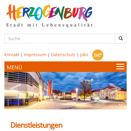
zum
Hauptinhalt
Such
Kontakt
|
Impressum
|
Datenschutz
|
Jobs
Bürgerservice & Politik
Stadtamt
Leben & Wohnen
Politik
Dienstleistungen
Bildung