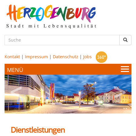
zum
Hauptinhalt
Such
Kontakt
|
Impressum
|
Datenschutz
|
Jobs
Bürgerservice & Politik
Stadtamt
Leben & Wohnen
Politik
Dienstleistungen
Bildung