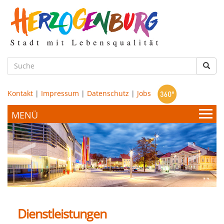
zum
Hauptinhalt
Such
Kontakt
|
Impressum
|
Datenschutz
|
Jobs
Bürgerservice & Politik
Stadtamt
Leben & Wohnen
Politik
Dienstleistungen
Bildung