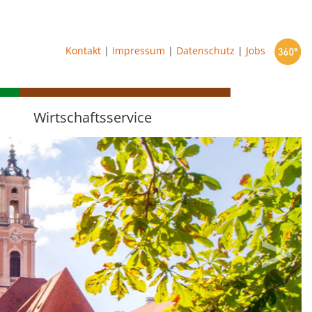
starten
Kontakt
|
Impressum
|
Datenschutz
|
Jobs
Wirtschaftsservice