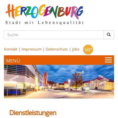
zum
Hauptinhalt
Such
Kontakt
|
Impressum
|
Datenschutz
|
Jobs
Bürgerservice & Politik
Stadtamt
Leben & Wohnen
Politik
Dienstleistungen
Bildung