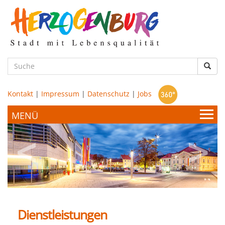
zum
Hauptinhalt
Such
Kontakt
|
Impressum
|
Datenschutz
|
Jobs
Bürgerservice & Politik
Stadtamt
Leben & Wohnen
Politik
Dienstleistungen
Bildung