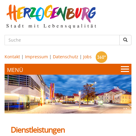
zum
Hauptinhalt
Such
Kontakt
|
Impressum
|
Datenschutz
|
Jobs
Bürgerservice & Politik
Stadtamt
Leben & Wohnen
Politik
Dienstleistungen
Bildung