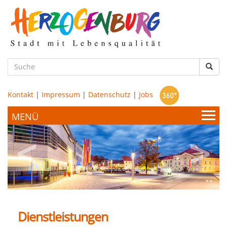
zum
Hauptinhalt
Such
Kontakt
|
Impressum
|
Datenschutz
|
Jobs
Bürgerservice & Politik
Stadtamt
Leben & Wohnen
Politik
Dienstleistungen
Bildung