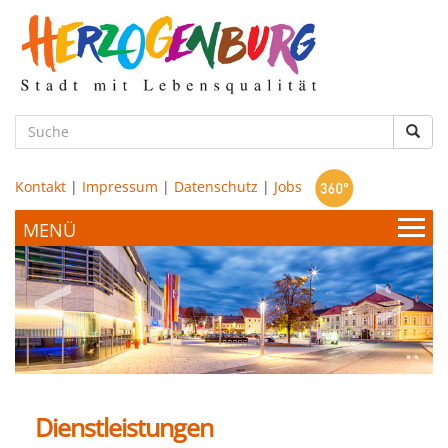
zum
Hauptinhalt
Such
Kontakt
|
Impressum
|
Datenschutz
|
Jobs
Bürgerservice & Politik
Stadtamt
Leben & Wohnen
Politik
Dienstleistungen
Bildung