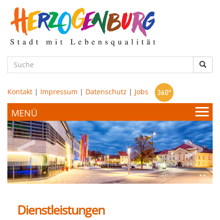
zum
Hauptinhalt
Such
Kontakt
|
Impressum
|
Datenschutz
|
Jobs
Bürgerservice & Politik
Stadtamt
Leben & Wohnen
Politik
Dienstleistungen
Bildung