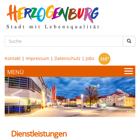
zum
Hauptinhalt
Such
Kontakt
|
Impressum
|
Datenschutz
|
Jobs
Bürgerservice & Politik
Stadtamt
Leben & Wohnen
Politik
Dienstleistungen
Bildung