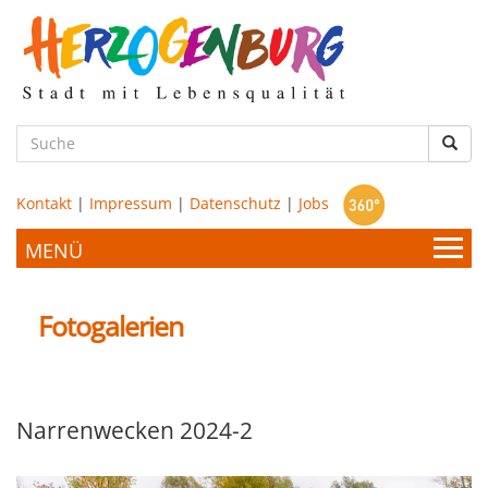
zum
Hauptinhalt
Such
Kontakt
|
Impressum
|
Datenschutz
|
Jobs
Bürgerservice & Politik
Fotogalerien
Stadtamt
Leben & Wohnen
Narrenwecken 2024-2
Politik
Bildung