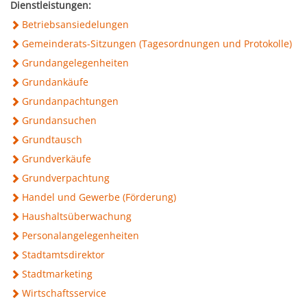
Mobilität & Verkehr
Dienstleistungen:
Grundstücke & Geschäftsflächen
Informationsfreiheit
Betriebsansiedelungen
Stadtgeschichte
Gemeinderats-Sitzungen (Tagesordnungen und Protokolle)
Einkauf und Handel
Daten und Fakten
Grundangelegenheiten
Grundankäufe
Wohnstandort
Grundanpachtungen
Grundansuchen
Wirtschaftsservice
Grundtausch
Grundverkäufe
Job-Börse Herzogenburg
Grundverpachtung
Handel und Gewerbe (Förderung)
Haushaltsüberwachung
Personalangelegenheiten
Stadtamtsdirektor
Stadtmarketing
Wirtschaftsservice