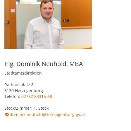
Kultur & Tourismus
Leitbild
Gesundheit
Finanzen
Tourismusbüro & Kulturzentrum
Wirtschaftsservice
Soziales
Amtstafel
Veranstaltungskalender
Jugend
Standortinformationen
Stadtnachrichten
Heurigenkalender
Ing. Dominik Neuhold, MBA
Institutionen & Vereine
Strategische Lage
Stadtamtsdirektion
Fotogalerien
Sehenswertes
Freizeitmöglichkeiten
Verkehr
Rathausplatz 8
3130 Herzogenburg
Formulare
Gastronomie
Telefon:
02782 83315-68
Bauen & Wohnen
Ausbildung und F&E
Förderungen
Stock/Zimmer: 1. Stock
Beherbergung
dominik.neuhold@herzogenburg.gv.at
Abfall & Umwelt
Wirtschaftsstruktur
Gebühren (Verordnungen)
Kunst