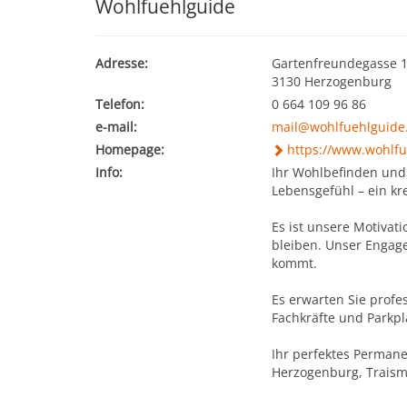
Wohlfuehlguide
Adresse:
Gartenfreundegasse 
3130 Herzogenburg
Telefon:
0 664 109 96 86
e-mail:
mail@wohlfuehlguide
Homepage:
https://www.wohlfu
Info:
Ihr Wohlbefinden und i
Lebensgefühl – ein kre
​Es ist unsere Motiva
bleiben. Unser Engage
kommt.
​Es erwarten Sie ​pro
Fachkräfte​ und Parkp
Ihr perfektes Perman
Herzogenburg, Traisma