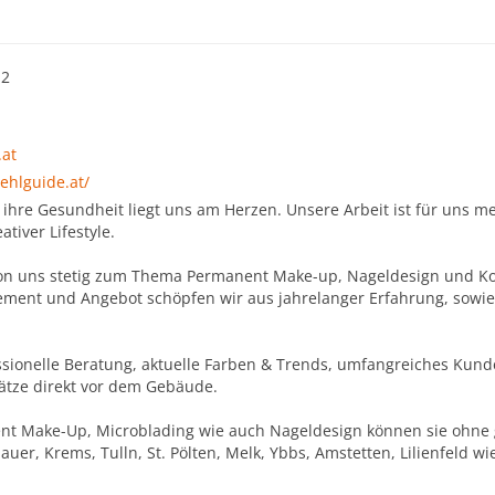
12
.at
ehlguide.at/
hre Gesundheit liegt uns am Herzen. Unsere Arbeit ist für uns mehr
ativer Lifestyle.
tion uns stetig zum Thema Permanent Make-up, Nageldesign und Kos
ment und Angebot schöpfen wir aus jahrelanger Erfahrung, sowie de
fessionelle Beratung, aktuelle Farben & Trends, umfangreiches Kun
lätze direkt vor dem Gebäude.
ent Make-Up, Microblading wie auch Nageldesign können sie ohn
uer, Krems, Tulln, St. Pölten, Melk, Ybbs, Amstetten, Lilienfeld w