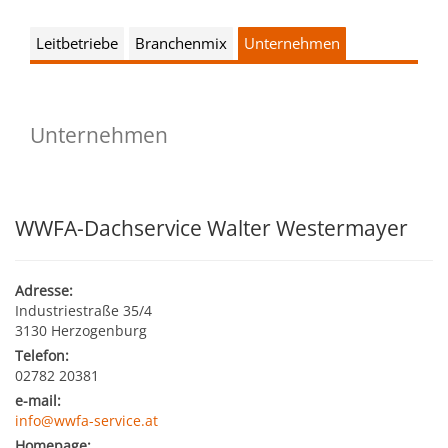
Kultur & Tourismus
Leitbild
Leitbetriebe
Branchenmix
Unternehmen
Gesundheit
Finanzen
Tourismusbüro & Kulturzentrum
Wirtschaftsservice
Soziales
Unternehmen
Amtstafel
Veranstaltungskalender
Jugend
Standortinformationen
Stadtnachrichten
Heurigenkalender
WWFA-Dachservice Walter Westermayer
Institutionen & Vereine
Strategische Lage
Fotogalerien
Sehenswertes
Freizeitmöglichkeiten
Verkehr
Adresse:
Formulare
Industriestraße 35/4
Gastronomie
3130 Herzogenburg
Bauen & Wohnen
Ausbildung und F&E
Telefon:
Förderungen
Beherbergung
02782 20381
Abfall & Umwelt
Wirtschaftsstruktur
e-mail:
info@wwfa-service.at
Gebühren (Verordnungen)
Kunst
Homepage: