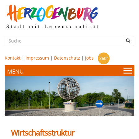
zum
Hauptinhalt
Such
Kontakt
|
Impressum
|
Datenschutz
|
Jobs
Bürgerservice & Politik
Stadtamt
Leben & Wohnen
Politik
Wirtschaftsstruktur
Bildung