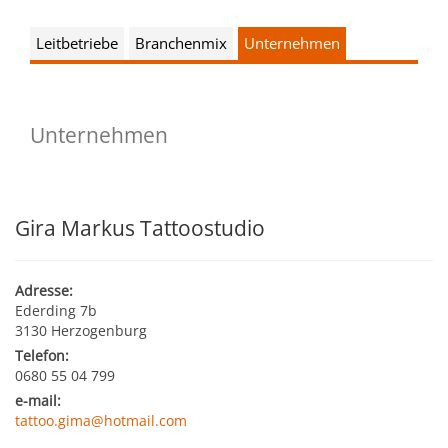
Kultur & Tourismus
Leitbild
Leitbetriebe
Branchenmix
Unternehmen
Gesundheit
Finanzen
Tourismusbüro & Kulturzentrum
Wirtschaftsservice
Soziales
Unternehmen
Amtstafel
Veranstaltungskalender
Jugend
Standortinformationen
Stadtnachrichten
Heurigenkalender
Gira Markus Tattoostudio
Institutionen & Vereine
Strategische Lage
Fotogalerien
Sehenswertes
Freizeitmöglichkeiten
Verkehr
Adresse:
Formulare
Ederding 7b
Gastronomie
3130 Herzogenburg
Bauen & Wohnen
Ausbildung und F&E
Telefon:
Förderungen
Beherbergung
0680 55 04 799
Abfall & Umwelt
Wirtschaftsstruktur
e-mail:
tattoo.gima@hotmail.com
Gebühren (Verordnungen)
Kunst