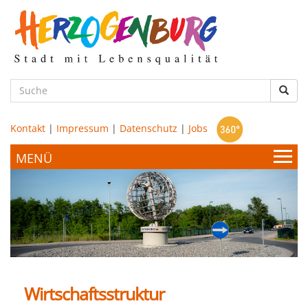
zum
Hauptinhalt
Such
Kontakt
|
Impressum
|
Datenschutz
|
Jobs
Bürgerservice & Politik
Stadtamt
Leben & Wohnen
Politik
Wirtschaftsstruktur
Bildung