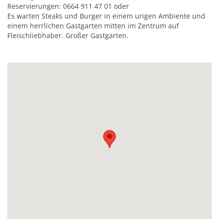
Mobilität & Verkehr
Grundstücke & Geschäftsflächen
Reservierungen: 0664 911 47 01 oder
Es warten Steaks und Burger in einem urigen Ambiente und
Informationsfreiheit
Stadtgeschichte
einem herrlichen Gastgarten mitten im Zentrum auf
Einkauf und Handel
Fleischliebhaber. Großer Gastgarten.
Daten und Fakten
Wohnstandort
Wirtschaftsservice
Job-Börse Herzogenburg