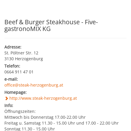
Kultur & Tourismus
Leitbild
Gesundheit
Beef & Burger Steakhouse - Five-
Finanzen
Tourismusbüro & Kulturzentrum
gastronoMIX KG
Wirtschaftsservice
Soziales
Amtstafel
Veranstaltungskalender
Adresse:
Jugend
Standortinformationen
St. Pöltner Str. 12
Stadtnachrichten
Heurigenkalender
3130 Herzogenburg
Telefon:
Institutionen & Vereine
Strategische Lage
0664 911 47 01
Fotogalerien
Sehenswertes
e-mail:
Freizeitmöglichkeiten
Verkehr
office@steak-herzogenburg.at
Formulare
Gastronomie
Homepage:
http://www.steak-herzogenburg.at
Bauen & Wohnen
Ausbildung und F&E
Info:
Förderungen
Beherbergung
Öffnungszeiten:
Abfall & Umwelt
Wirtschaftsstruktur
Mittwoch bis Donnerstag 17.00-22.00 Uhr
Freitag u. Samstag 11.30 - 15.00 Uhr und 17.00 - 22.00 Uhr
Gebühren (Verordnungen)
Kunst
Sonntag 11.30 - 15.00 Uhr