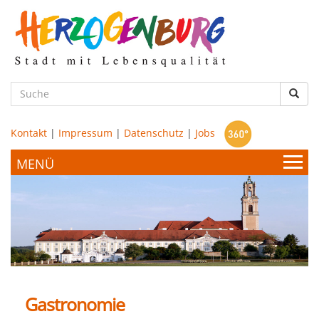
zum
Hauptinhalt
Such
Kontakt
|
Impressum
|
Datenschutz
|
Jobs
Bürgerservice & Politik
Stadtamt
Leben & Wohnen
Politik
Gastronomie
Bildung