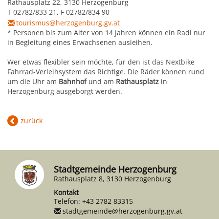
Rathausplatz 22, 3130 Herzogenburg
T 02782/833 21, F 02782/834 90
tourismus@herzogenburg.gv.at
* Personen bis zum Alter von 14 Jahren können ein Radl nur
in Begleitung eines Erwachsenen ausleihen.
Wer etwas flexibler sein möchte, für den ist das Nextbike
Fahrrad-Verleihsystem das Richtige. Die Räder können rund
um die Uhr am
Bahnhof
und am
Rathausplatz
in
Herzogenburg ausgeborgt werden.
zurück
Stadtgemeinde Herzogenburg
Rathausplatz 8, 3130 Herzogenburg
Kontakt
Telefon:
+43 2782 83315
stadtgemeinde@herzogenburg.gv.at