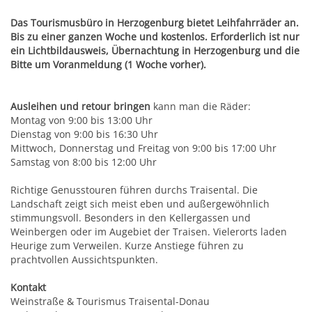
Mobilität & Verkehr
Grundstücke & Geschäftsflächen
Das Tourismusbüro in Herzogenburg bietet Leihfahrräder an.
Informationsfreiheit
Stadtgeschichte
Bis zu einer ganzen Woche und kostenlos. Erforderlich ist nur
Einkauf und Handel
ein Lichtbildausweis, Übernachtung in Herzogenburg und die
Daten und Fakten
Bitte um Voranmeldung (1 Woche vorher).
Wohnstandort
Ausleihen und retour bringen
kann man die Räder:
Montag von 9:00 bis 13:00 Uhr
Wirtschaftsservice
Dienstag von 9:00 bis 16:30 Uhr
Mittwoch, Donnerstag und Freitag von 9:00 bis 17:00 Uhr
Samstag von 8:00 bis 12:00 Uhr
Job-Börse Herzogenburg
Richtige Genusstouren führen durchs Traisental. Die
Landschaft zeigt sich meist eben und außergewöhnlich
stimmungsvoll. Besonders in den Kellergassen und
Weinbergen oder im Augebiet der Traisen. Vielerorts laden
Heurige zum Verweilen. Kurze Anstiege führen zu
prachtvollen Aussichtspunkten.
Kontakt
Weinstraße & Tourismus Traisental-Donau