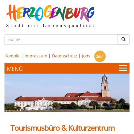
zum
Hauptinhalt
Such
Kontakt
|
Impressum
|
Datenschutz
|
Jobs
Bürgerservice & Politik
Stadtamt
Leben & Wohnen
Politik
Tourismusbüro & Kulturzentrum
Bildung