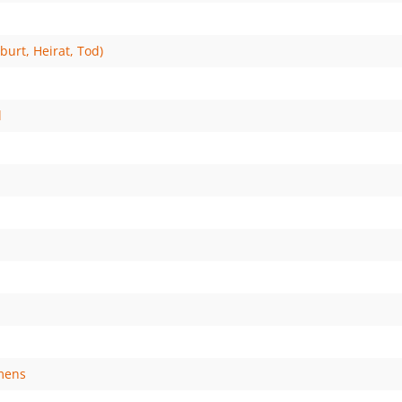
urt, Heirat, Tod)
l
mens